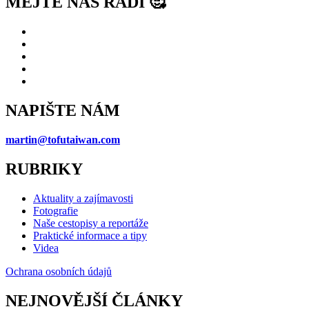
MĚJTE NÁS RÁDI 🥰
NAPIŠTE NÁM
martin@tofutaiwan.com
RUBRIKY
Aktuality a zajímavosti
Fotografie
Naše cestopisy a reportáže
Praktické informace a tipy
Videa
Ochrana osobních údajů
NEJNOVĚJŠÍ ČLÁNKY