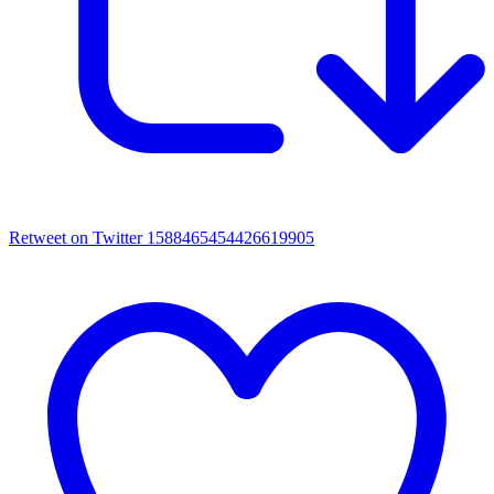
Retweet on Twitter 1588465454426619905