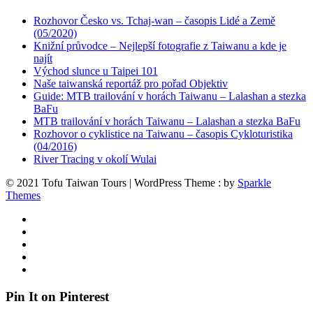
Rozhovor Česko vs. Tchaj-wan – časopis Lidé a Země
(05/2020)
Knižní průvodce – Nejlepší fotografie z Taiwanu a kde je
najít
Východ slunce u Taipei 101
Naše taiwanská reportáž pro pořad Objektiv
Guide: MTB trailování v horách Taiwanu – Lalashan a stezka
BaFu
MTB trailování v horách Taiwanu – Lalashan a stezka BaFu
Rozhovor o cyklistice na Taiwanu – časopis Cykloturistika
(04/2016)
River Tracing v okolí Wulai
© 2021 Tofu Taiwan Tours | WordPress Theme : by
Sparkle
Themes
Pin It on Pinterest