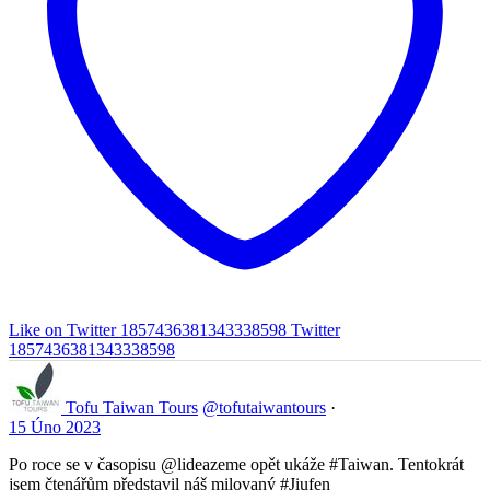
Like on Twitter 1857436381343338598
Twitter
1857436381343338598
Tofu Taiwan Tours
@tofutaiwantours
·
15 Úno 2023
Po roce se v časopisu @lideazeme opět ukáže #Taiwan. Tentokrát
jsem čtenářům představil náš milovaný #Jiufen