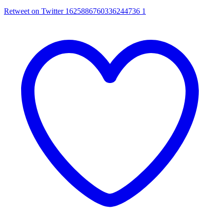
Retweet on Twitter 1625886760336244736
1