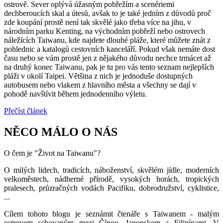
ostrově. Sever oplývá úžasným pobřežím a scenériemi
dechberoucích skal a útesů, avšak to je také jedním z důvodů proč
zde koupání prostě není tak skvělé jako třeba více na jihu, v
národním parku Kenting, na východním pobřeží nebo ostrovech
náležících Taiwanu, kde najdete dlouhé pláže, které můžete znát z
pohlednic a katalogů cestovních kanceláří. Pokud však nemáte dost
času nebo se vám prostě jen z nějakého důvodu nechce trmácet až
na druhý konec Taiwanu, pak je tu pro vás tento seznam nejlepších
pláži v okolí Taipei. Většina z nich je jednoduše dostupných
autobusem nebo vlakem z hlavního města a všechny se dají v
pohodě navštívit během jednodenního výletu.
Přečíst článek
NĚCO MÁLO O NÁS
O čem je "Život na Taiwanu"?
O milých lidech, tradicích, náboženství, skvělém jídle, moderních
velkoměstech, nádherné přírodě, vysokých horách, tropických
pralesech, průzračných vodách Pacifiku, dobrodružství, cyklistice,
...
Cílem tohoto blogu je seznámit čtenáře s Taiwanem - malým
ostrovem schovaným mezi Čínou, Japonskem a Filipínami. V