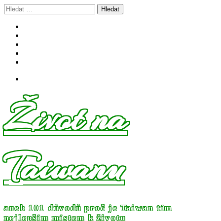
Skip
Vyhledávání
to
content
Život na
Taiwanu
aneb 101 důvodů proč je Taiwan tím
nejlepším místem k životu