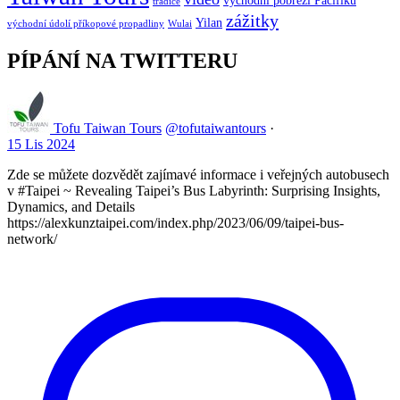
východní pobřeží Pacifiku
tradice
zážitky
Yilan
východní údolí příkopové propadliny
Wulai
PÍPÁNÍ NA TWITTERU
Tofu Taiwan Tours
@tofutaiwantours
·
15 Lis 2024
Zde se můžete dozvědět zajímavé informace i veřejných autobusech
v #Taipei ~ Revealing Taipei’s Bus Labyrinth: Surprising Insights,
Dynamics, and Details
https://alexkunztaipei.com/index.php/2023/06/09/taipei-bus-
network/