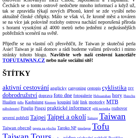
Čechách se o tomto ostrově nedočtete mnoho informací a když už,
tak se zpravidla týkají nových iPhonů, které se zde vyrábí nebo
aktuálně čínské chřipky. Málo se však ví, že kromě měst a továren
se na více jak polovině rozlohy ostrova nachází neporušená příroda
s horami vysokými až 4000 metrů nebo jedněmi z nejkrásnějších
pobřežních scenérií na světě.
Přijeďte se na vlastní oči přesvědčit, že Taiwan je skutečná perla
Asie! Taiwan je náš domov a rádi budeme vašimi průvodci i mimo
stránky tohoto blogu.
Navštivte web naší cestovní kanceláře
TOFUTAIWAN.CZ
nebo naše sociální sítě!
ŠTÍTKY
aktivní cestování
cyklistika
anglicky
canyoning
cestopis
DIY
dobrodružství
foto dne
hory
doprava
fotogalerie
Hehuanshan
Hsinchu
MTB
link
motorky
Hualien
Kaohsiung
koupání
lidé
jídlo
Kinmen
praktické informace
Pinglin
Pingxi
rozhovor
náboženství
pěší turistika
Taiwan
Taipei a okolí
Taipei
severní pobřeží
Taitung
Tofu
Taiwan obecně
Taroko NP
tapeta na plochu
timelapse
Taiwan Tours
video