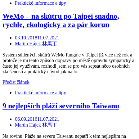
Praktické informace a tipy
WeMo – na skútru po Taipei snadno,
rychle, ekologicky a za pár korun
03.10.2018
11.07.2021
Martin Hájek 林馬丁
Systém sdílených skútrů WeMo funguje v Taipei již více než rok a
protože je mi tento způsob dopravy po městě opravdu sympatický a
často jej využívám, rozhodl jsem se pro vás sepsat něco osobních
zkušeností a praktický návod jak na to.
Přečíst článek
Praktické informace a tipy
9 nejlepších pláží severního Taiwanu
06.09.2016
11.07.2021
Martin Hájek 林馬丁
Na rovinu: Pláže na severu Taiwanu nepatří k těm nejlepším na