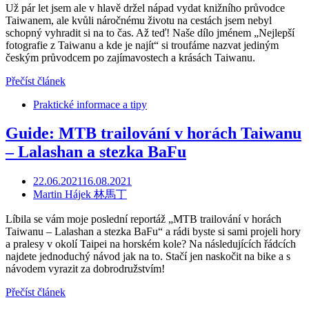
Už pár let jsem ale v hlavě držel nápad vydat knižního průvodce
Taiwanem, ale kvůli náročnému životu na cestách jsem nebyl
schopný vyhradit si na to čas. Až teď! Naše dílo jménem „Nejlepší
fotografie z Taiwanu a kde je najít“ si troufáme nazvat jediným
českým průvodcem po zajímavostech a krásách Taiwanu.
Přečíst článek
Praktické informace a tipy
Guide: MTB trailování v horách Taiwanu
– Lalashan a stezka BaFu
22.06.2021
16.08.2021
Martin Hájek 林馬丁
Líbila se vám moje poslední reportáž „MTB trailování v horách
Taiwanu – Lalashan a stezka BaFu“ a rádi byste si sami projeli hory
a pralesy v okolí Taipei na horském kole? Na následujících řádcích
najdete jednoduchý návod jak na to. Stačí jen naskočit na bike a s
návodem vyrazit za dobrodružstvím!
Přečíst článek