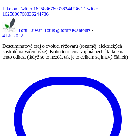
Like on Twitter 1625886760336244736
1
Twitter
1625886760336244736
Tofu Taiwan Tours
@tofutaiwantours
·
4 Lis 2022
Desetiminutová esej o evoluci rýžovarů (rozuměj: elektrických
kastrolů na vaření rýže). Koho toto téma zajímá nechť klikne na
tento odkaz. (ikdyž se to nezdá, tak je to celkem zajímavý článek)