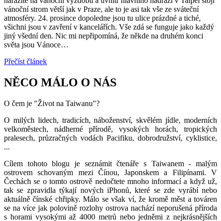
narazíte na vánoční výzdobu a uvnitř hlavního nádraží v Taipei stojí
vánoční strom větší jak v Praze, ale to je asi tak vše ze sváteční
atmosféry. 24. prosince dopoledne jsou tu ulice prázdné a tiché,
všichni jsou v zavření v kancelářích. Vše zdá se funguje jako každý
jiný všední den. Nic mi nepřipomíná, že někde na druhém konci
světa jsou Vánoce…
Přečíst článek
NĚCO MÁLO O NÁS
O čem je "Život na Taiwanu"?
O milých lidech, tradicích, náboženství, skvělém jídle, moderních
velkoměstech, nádherné přírodě, vysokých horách, tropických
pralesech, průzračných vodách Pacifiku, dobrodružství, cyklistice,
...
Cílem tohoto blogu je seznámit čtenáře s Taiwanem - malým
ostrovem schovaným mezi Čínou, Japonskem a Filipínami. V
Čechách se o tomto ostrově nedočtete mnoho informací a když už,
tak se zpravidla týkají nových iPhonů, které se zde vyrábí nebo
aktuálně čínské chřipky. Málo se však ví, že kromě měst a továren
se na více jak polovině rozlohy ostrova nachází neporušená příroda
s horami vysokými až 4000 metrů nebo jedněmi z nejkrásnějších