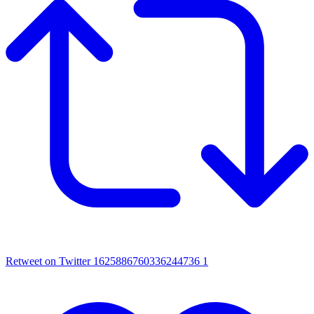
Retweet on Twitter 1625886760336244736
1