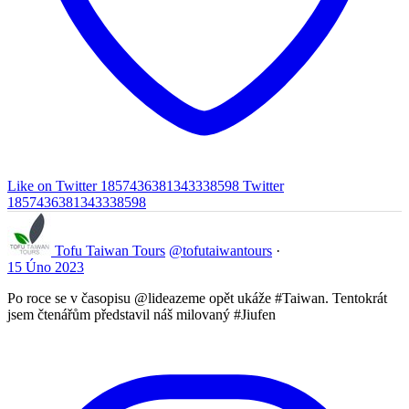
Like on Twitter 1857436381343338598
Twitter
1857436381343338598
Tofu Taiwan Tours
@tofutaiwantours
·
15 Úno 2023
Po roce se v časopisu @lideazeme opět ukáže #Taiwan. Tentokrát
jsem čtenářům představil náš milovaný #Jiufen