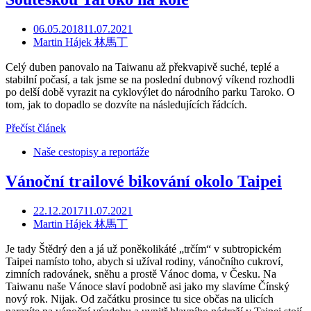
06.05.2018
11.07.2021
Martin Hájek 林馬丁
Celý duben panovalo na Taiwanu až překvapivě suché, teplé a
stabilní počasí, a tak jsme se na poslední dubnový víkend rozhodli
po delší době vyrazit na cyklovýlet do národního parku Taroko. O
tom, jak to dopadlo se dozvíte na následujících řádcích.
Přečíst článek
Naše cestopisy a reportáže
Vánoční trailové bikování okolo Taipei
22.12.2017
11.07.2021
Martin Hájek 林馬丁
Je tady Štědrý den a já už poněkolikáté „trčím“ v subtropickém
Taipei namísto toho, abych si užíval rodiny, vánočního cukroví,
zimních radovánek, sněhu a prostě Vánoc doma, v Česku. Na
Taiwanu naše Vánoce slaví podobně asi jako my slavíme Čínský
nový rok. Nijak. Od začátku prosince tu sice občas na ulicích