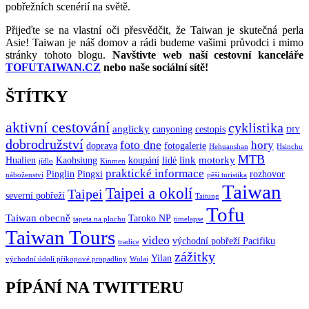
pobřežních scenérií na světě.
Přijeďte se na vlastní oči přesvědčit, že Taiwan je skutečná perla
Asie! Taiwan je náš domov a rádi budeme vašimi průvodci i mimo
stránky tohoto blogu.
Navštivte web naší cestovní kanceláře
TOFUTAIWAN.CZ
nebo naše sociální sítě!
ŠTÍTKY
aktivní cestování
cyklistika
anglicky
canyoning
cestopis
DIY
dobrodružství
foto dne
hory
doprava
fotogalerie
Hehuanshan
Hsinchu
MTB
link
motorky
Hualien
Kaohsiung
koupání
lidé
jídlo
Kinmen
praktické informace
Pinglin
Pingxi
rozhovor
náboženství
pěší turistika
Taiwan
Taipei a okolí
Taipei
severní pobřeží
Taitung
Tofu
Taiwan obecně
Taroko NP
tapeta na plochu
timelapse
Taiwan Tours
video
východní pobřeží Pacifiku
tradice
zážitky
Yilan
východní údolí příkopové propadliny
Wulai
PÍPÁNÍ NA TWITTERU