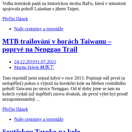
Volba tentokrát padá na historickou stezku BaFu, která v minulosti
spojovala pohoří Lalashan s jihem Taipei.
Přečíst článek
Naše cestopisy a reportáže
MTB trailování v horách Taiwanu –
poprvé na Nenggao Trail
24.12.2019
11.07.2021
Martin Hájek 林馬丁
Tuto reportáž jsem sepsal kdysi v roce 2013. Popisuje náš první (a
neúspěšný) pokus o výjezd na horském kole na hřeben centrálního
pohoří Taiwanu po stezce Nenggao. Od té doby jsme se tam na
kolech vydali (už úspěšně) znovu dvakrát, ale první výlet byl prostě
nezapomenutelný…
Přečíst článek
Naše cestopisy a reportáže
Soutěskou Taroko na kole