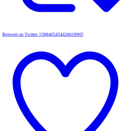
Retweet on Twitter 1588465454426619905