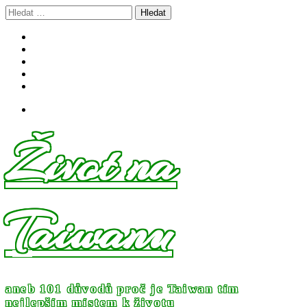
Skip
Vyhledávání
to
content
Život na
Taiwanu
aneb 101 důvodů proč je Taiwan tím
nejlepším místem k životu