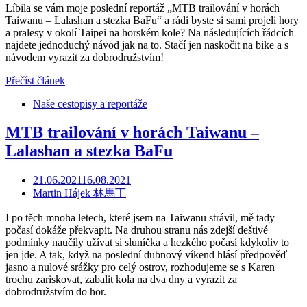
Líbila se vám moje poslední reportáž „MTB trailování v horách
Taiwanu – Lalashan a stezka BaFu“ a rádi byste si sami projeli hory
a pralesy v okolí Taipei na horském kole? Na následujících řádcích
najdete jednoduchý návod jak na to. Stačí jen naskočit na bike a s
návodem vyrazit za dobrodružstvím!
Přečíst článek
Naše cestopisy a reportáže
MTB trailování v horách Taiwanu –
Lalashan a stezka BaFu
21.06.2021
16.08.2021
Martin Hájek 林馬丁
I po těch mnoha letech, které jsem na Taiwanu strávil, mě tady
počasí dokáže překvapit. Na druhou stranu nás zdejší deštivé
podmínky naučily užívat si sluníčka a hezkého počasí kdykoliv to
jen jde. A tak, když na poslední dubnový víkend hlásí předpověď
jasno a nulové srážky pro celý ostrov, rozhodujeme se s Karen
trochu zariskovat, zabalit kola na dva dny a vyrazit za
dobrodružstvím do hor.