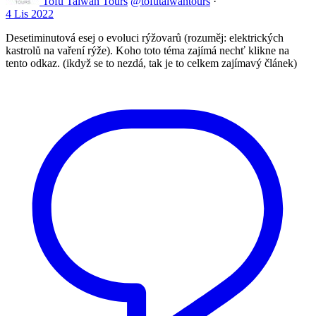
Tofu Taiwan Tours
@tofutaiwantours
·
4 Lis 2022
Desetiminutová esej o evoluci rýžovarů (rozuměj: elektrických
kastrolů na vaření rýže). Koho toto téma zajímá nechť klikne na
tento odkaz. (ikdyž se to nezdá, tak je to celkem zajímavý článek)