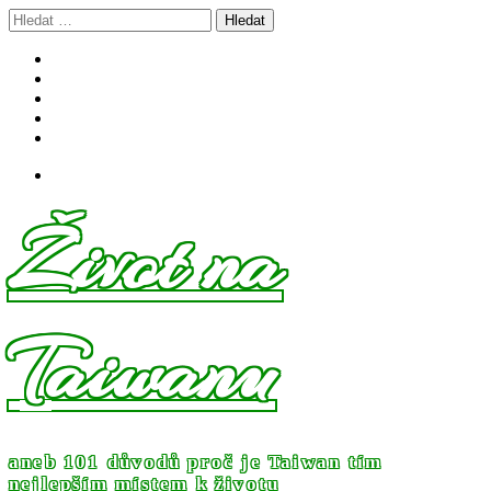
Skip
Vyhledávání
to
content
Život na
Taiwanu
aneb 101 důvodů proč je Taiwan tím
nejlepším místem k životu