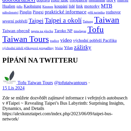
doprava
fotogalerie
Hehuanshan
Hsinchu
MTB
link
motorky
Hualien
Kaohsiung
koupání
lidé
jídlo
Kinmen
praktické informace
Pinglin
Pingxi
rozhovor
náboženství
pěší turistika
Taiwan
Taipei a okolí
Taipei
severní pobřeží
Taitung
Tofu
Taiwan obecně
Taroko NP
tapeta na plochu
timelapse
Taiwan Tours
video
východní pobřeží Pacifiku
tradice
zážitky
Yilan
východní údolí příkopové propadliny
Wulai
PÍPÁNÍ NA TWITTERU
Tofu Taiwan Tours
@tofutaiwantours
·
15 Lis 2024
Zde se můžete dozvědět zajímavé informace i veřejných autobusech
v #Taipei ~ Revealing Taipei’s Bus Labyrinth: Surprising Insights,
Dynamics, and Details
https://alexkunztaipei.com/index.php/2023/06/09/taipei-bus-
network/