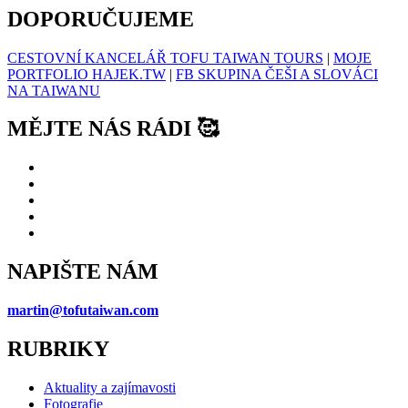
DOPORUČUJEME
CESTOVNÍ KANCELÁŘ TOFU TAIWAN TOURS
|
MOJE
PORTFOLIO HAJEK.TW
|
FB SKUPINA ČEŠI A SLOVÁCI
NA TAIWANU
MĚJTE NÁS RÁDI 🥰
NAPIŠTE NÁM
martin@tofutaiwan.com
RUBRIKY
Aktuality a zajímavosti
Fotografie