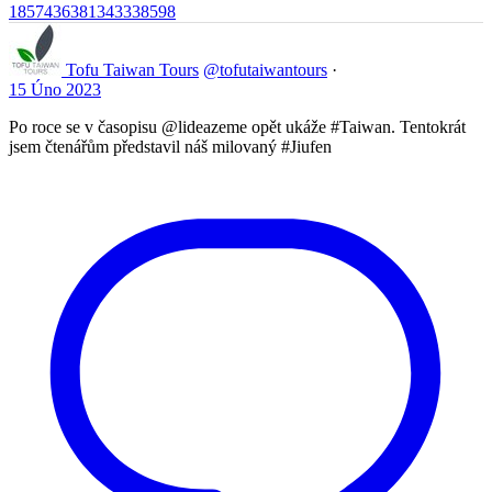
1857436381343338598
Tofu Taiwan Tours
@tofutaiwantours
·
15 Úno 2023
Po roce se v časopisu @lideazeme opět ukáže #Taiwan. Tentokrát
jsem čtenářům představil náš milovaný #Jiufen