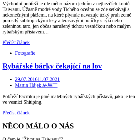
Východní pobřeží je dle mého názoru jedním z nejhezčích koutů
Taiwanu. Úžasně modré vody Tichého oceánu se zde setkávají s
nekonečnými plážemi, na které plynule navazuje úzký pruh země
porostlý subtropickými lesy a terasovými políčky s rýží nebo
zeleninou taro, jen občas narušený tichou vesničkou nebo malým
rybářským přístavem…
Přečíst článek
Fotografie
Rybářské bárky čekající na lov
29.07.2016
11.07.2021
Martin Hájek 林馬丁
Pobřeží Pacifiku je plné malebných rybářských přístavů, jako je ten
ve vesnici Shitiping.
Přečíst článek
NĚCO MÁLO O NÁS
O čem je "Život na Taiwanu"?