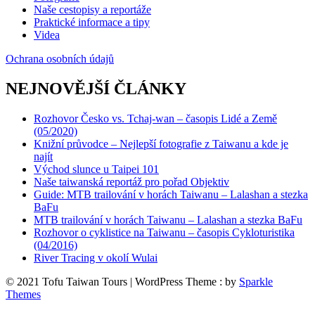
Naše cestopisy a reportáže
Praktické informace a tipy
Videa
Ochrana osobních údajů
NEJNOVĚJŠÍ ČLÁNKY
Rozhovor Česko vs. Tchaj-wan – časopis Lidé a Země
(05/2020)
Knižní průvodce – Nejlepší fotografie z Taiwanu a kde je
najít
Východ slunce u Taipei 101
Naše taiwanská reportáž pro pořad Objektiv
Guide: MTB trailování v horách Taiwanu – Lalashan a stezka
BaFu
MTB trailování v horách Taiwanu – Lalashan a stezka BaFu
Rozhovor o cyklistice na Taiwanu – časopis Cykloturistika
(04/2016)
River Tracing v okolí Wulai
© 2021 Tofu Taiwan Tours | WordPress Theme : by
Sparkle
Themes