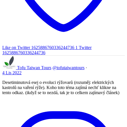
Like on Twitter 1625886760336244736
1
Twitter
1625886760336244736
Tofu Taiwan Tours
@tofutaiwantours
·
4 Lis 2022
Desetiminutová esej o evoluci rýžovarů (rozuměj: elektrických
kastrolů na vaření rýže). Koho toto téma zajímá nechť klikne na
tento odkaz. (ikdyž se to nezdá, tak je to celkem zajímavý článek)