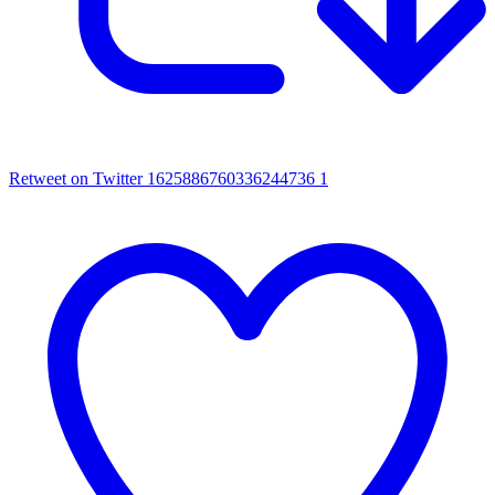
Retweet on Twitter 1625886760336244736
1