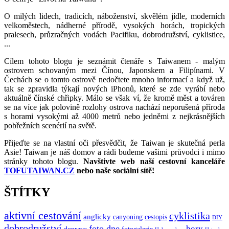
O milých lidech, tradicích, náboženství, skvělém jídle, moderních
velkoměstech, nádherné přírodě, vysokých horách, tropických
pralesech, průzračných vodách Pacifiku, dobrodružství, cyklistice,
...
Cílem tohoto blogu je seznámit čtenáře s Taiwanem - malým
ostrovem schovaným mezi Čínou, Japonskem a Filipínami. V
Čechách se o tomto ostrově nedočtete mnoho informací a když už,
tak se zpravidla týkají nových iPhonů, které se zde vyrábí nebo
aktuálně čínské chřipky. Málo se však ví, že kromě měst a továren
se na více jak polovině rozlohy ostrova nachází neporušená příroda
s horami vysokými až 4000 metrů nebo jedněmi z nejkrásnějších
pobřežních scenérií na světě.
Přijeďte se na vlastní oči přesvědčit, že Taiwan je skutečná perla
Asie! Taiwan je náš domov a rádi budeme vašimi průvodci i mimo
stránky tohoto blogu.
Navštivte web naší cestovní kanceláře
TOFUTAIWAN.CZ
nebo naše sociální sítě!
ŠTÍTKY
aktivní cestování
cyklistika
anglicky
canyoning
cestopis
DIY
dobrodružství
foto dne
hory