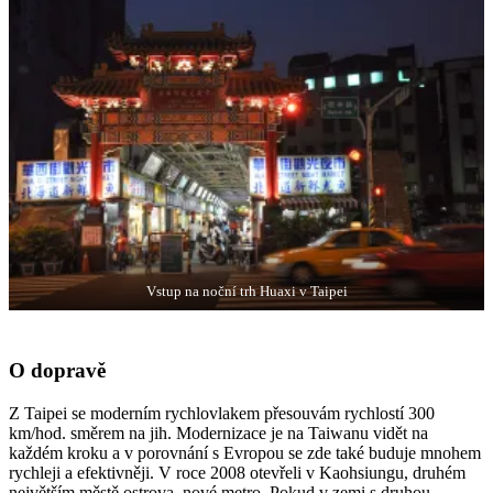
Vstup na noční trh Huaxi v Taipei
O dopravě
Z Taipei se moderním rychlovlakem přesouvám rychlostí 300
km/hod. směrem na jih. Modernizace je na Taiwanu vidět na
každém kroku a v porovnání s Evropou se zde také buduje mnohem
rychleji a efektivněji. V roce 2008 otevřeli v Kaohsiungu, druhém
největším městě ostrova, nové metro. Pokud v zemi s druhou