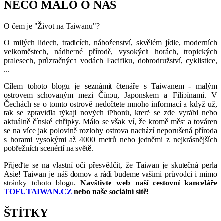
NĚCO MÁLO O NÁS
O čem je "Život na Taiwanu"?
O milých lidech, tradicích, náboženství, skvělém jídle, moderních
velkoměstech, nádherné přírodě, vysokých horách, tropických
pralesech, průzračných vodách Pacifiku, dobrodružství, cyklistice,
...
Cílem tohoto blogu je seznámit čtenáře s Taiwanem - malým
ostrovem schovaným mezi Čínou, Japonskem a Filipínami. V
Čechách se o tomto ostrově nedočtete mnoho informací a když už,
tak se zpravidla týkají nových iPhonů, které se zde vyrábí nebo
aktuálně čínské chřipky. Málo se však ví, že kromě měst a továren
se na více jak polovině rozlohy ostrova nachází neporušená příroda
s horami vysokými až 4000 metrů nebo jedněmi z nejkrásnějších
pobřežních scenérií na světě.
Přijeďte se na vlastní oči přesvědčit, že Taiwan je skutečná perla
Asie! Taiwan je náš domov a rádi budeme vašimi průvodci i mimo
stránky tohoto blogu.
Navštivte web naší cestovní kanceláře
TOFUTAIWAN.CZ
nebo naše sociální sítě!
ŠTÍTKY