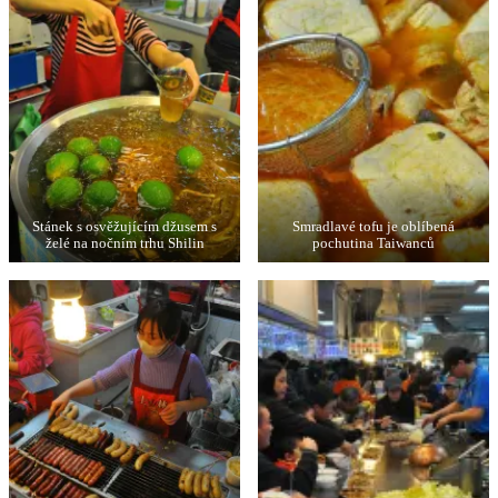
Stánek s osvěžujícím džusem s
Smradlavé tofu je oblíbená
želé na nočním trhu Shilin
pochutina Taiwanců