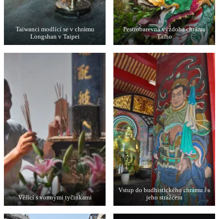
Taiwanci modlící se v chrámu
Pestrobarevná výzdoba chrámu
Longshan v Taipei
Taiho
Vstup do budhistického chrámu i s
Věřící s vonnými tyčinkami
jeho strážcem