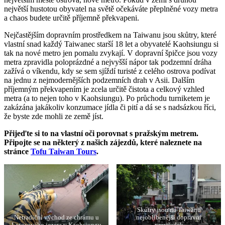
největší hustotou obyvatel na světě očekáváte přeplněné vozy metra
a chaos budete určitě příjemně překvapeni.
Nejčastějším dopravním prostředkem na Taiwanu jsou skůtry, které
vlastní snad každý Taiwanec starší 18 let a obyvatelé Kaohsiungu si
tak na nové metro jen pomalu zvykají. V dopravní špičce jsou vozy
metra zpravidla poloprázdné a nejvyšší nápor tak podzemní dráha
zažívá o víkendu, kdy se sem sjíždí turisté z celého ostrova podívat
na jednu z nejmodernějších podzemních drah v Asii. Dalším
příjemným překvapením je zcela určitě čistota a celkový vzhled
metra (a to nejen toho v Kaohsiungu). Po průchodu turniketem je
zakázána jakákoliv konzumace jídla či pití a dá se s nadsázkou říci,
že byste zde mohli ze země jíst.
Přijeďte si to na vlastní oči porovnat s pražským metrem.
Připojte se na některý z našich zájezdů, které naleznete na
stránce
Tofu Taiwan Tours
.
Skútry jsou na Taiwanu
Netradiční východ ze chrámu u
nejoblíbenější dopravní
Lotosového jezera v Kaohsiungu
prostředek