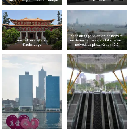
Kaohsiung je nejen druhé největší
Památník mučedníků v
město na Taiwanu, ale také jeden z
Kaohsiungu
největších přístavů na světě