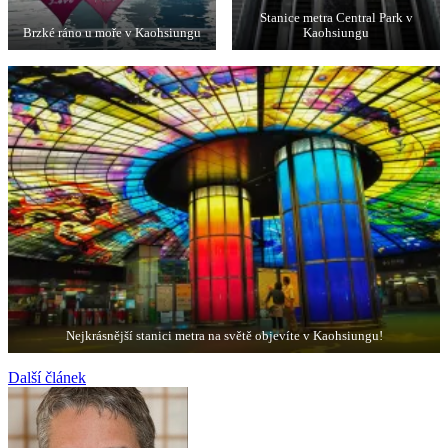
Stanice metra Central Park v
Brzké ráno u moře v Kaohsiungu
Kaohsiungu
Nejkrásnější stanici metra na světě objevíte v Kaohsiungu!
Navigace
Další článek
pro
příspěvek