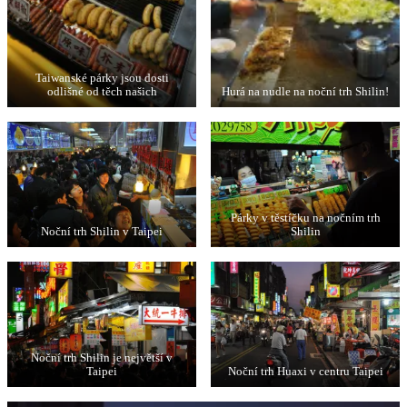
Taiwanské párky jsou dosti
odlišné od těch našich
Hurá na nudle na noční trh Shilin!
Párky v těstíčku na nočním trh
Noční trh Shilin v Taipei
Shilin
Noční trh Shilin je největší v
Taipei
Noční trh Huaxi v centru Taipei