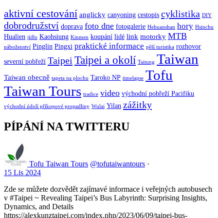
aktivní cestování
cyklistika
anglicky
canyoning
cestopis
DIY
dobrodružství
foto dne
hory
doprava
fotogalerie
Hehuanshan
Hsinchu
MTB
link
motorky
Hualien
Kaohsiung
koupání
lidé
jídlo
Kinmen
praktické informace
Pinglin
Pingxi
rozhovor
náboženství
pěší turistika
Taiwan
Taipei a okolí
Taipei
severní pobřeží
Taitung
Tofu
Taiwan obecně
Taroko NP
tapeta na plochu
timelapse
Taiwan Tours
video
východní pobřeží Pacifiku
tradice
zážitky
Yilan
východní údolí příkopové propadliny
Wulai
PÍPÁNÍ NA TWITTERU
Tofu Taiwan Tours
@tofutaiwantours
·
15 Lis 2024
Zde se můžete dozvědět zajímavé informace i veřejných autobusech
v #Taipei ~ Revealing Taipei’s Bus Labyrinth: Surprising Insights,
Dynamics, and Details
https://alexkunztaipei.com/index.php/2023/06/09/taipei-bus-