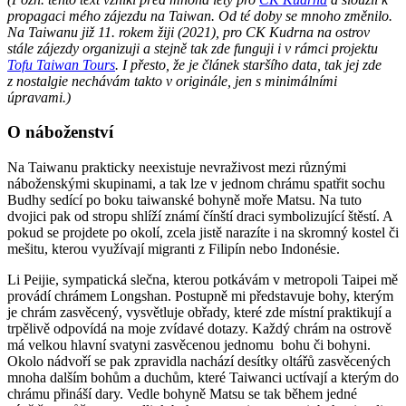
propagaci mého zájezdu na Taiwan. Od té doby se mnoho změnilo.
Na Taiwanu již 11. rokem žiji (2021), pro CK Kudrna na ostrov
stále zájezdy organizuji a stejně tak zde funguji i v rámci projektu
Tofu Taiwan Tours
. I přesto, že je článek staršího data, tak jej zde
z nostalgie nechávám takto v originále, jen s minimálními
úpravami.)
O náboženství
Na Taiwanu prakticky neexistuje nevraživost mezi různými
náboženskými skupinami, a tak lze v jednom chrámu spatřit sochu
Budhy sedící po boku taiwanské bohyně moře Matsu. Na tuto
dvojici pak od stropu shlíží známí čínští draci symbolizující štěstí. A
pokud se projdete po okolí, zcela jistě narazíte i na skromný kostel či
mešitu, kterou využívají migranti z Filipín nebo Indonésie.
Li Peijie, sympatická slečna, kterou potkávám v metropoli Taipei mě
provádí chrámem Longshan. Postupně mi představuje bohy, kterým
je chrám zasvěcený, vysvětluje obřady, které zde místní praktikují a
trpělivě odpovídá na moje zvídavé dotazy. Každý chrám na ostrově
má velkou hlavní svatyni zasvěcenou jednomu bohu či bohyni.
Okolo nádvoří se pak zpravidla nachází desítky oltářů zasvěcených
mnoha dalším bohům a duchům, které Taiwanci uctívají a kterým do
chrámu přináší dary. Vedle bohyně Matsu se tak během jedné