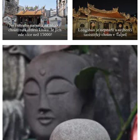
Na Taiwanu narazíte na nějaký
chrám na každém kroku. Je jich
Longshan je nejstarší a nejhezčí
zde více než 15000!
taoistický chrám v Taipei