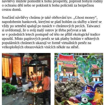
návštěvy můžete pomodlit k bohu prosperity, poprosit bohyni rodiny
o ochranu dětí nebo se poklonit k bohu policistů za bezpečnou
cestou domů.
Součástí návštěvy chrámu je také obětování tzv. „Ghost money“,
napodobenin bankovek, kterými se platí bohům za služby a které se
vždy po setmění spalují po tunách v chrámových pecích. Taiwanci
si uvědomují, že o svůj malý ostrov je třeba pečovat a tak
se v posledních letech postupně od této ne příliš ekologické tradice
upouští. Místo papírových peněz se tak platby bohům v některých
populárních chrámech ukazují ve formě virtuálních peněz na
velkoplošných obrazovkách visících někde na stěně.