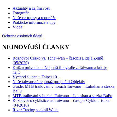
Aktuality a zajímavosti
Fotografie
Naše cestopisy a reportáže
Praktické informace a tipy
Videa
Ochrana osobních údajů
NEJNOVĚJŠÍ ČLÁNKY
Rozhovor Česko vs. Tchaj-wan – časopis Lidé a Země
(05/2020)
Knižní průvodce – Nejlepší fotografie z Taiwanu a kde je
najít
Východ slunce u Taipei 101
Naše taiwanská reportáž pro pořad Objektiv
Guide: MTB trailování v horách Taiwanu – Lalashan a stezka
BaFu
MTB trailování v horách Taiwanu – Lalashan a stezka BaFu
Rozhovor o cyklistice na Taiwanu – časopis Cykloturistika
(04/2016)
River Tracing v okolí Wulai