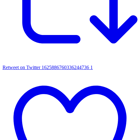
Retweet on Twitter 1625886760336244736
1