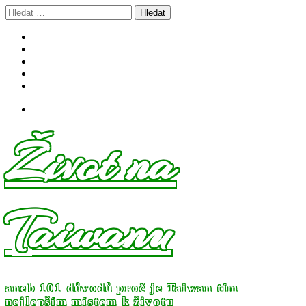
Skip
Vyhledávání
to
content
Život na
Taiwanu
aneb 101 důvodů proč je Taiwan tím
nejlepším místem k životu