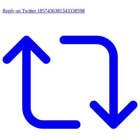
Reply on Twitter 1857436381343338598