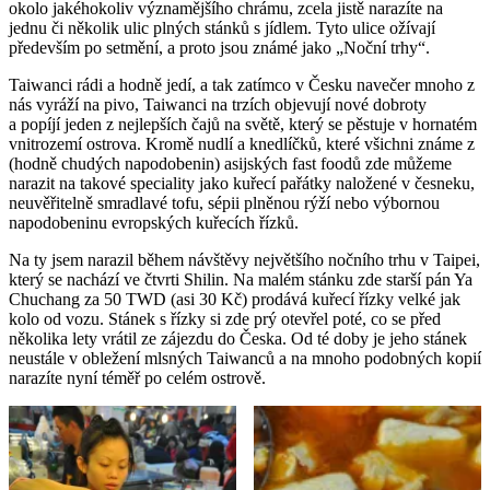
okolo jakéhokoliv významějšího chrámu, zcela jistě narazíte na
jednu či několik ulic plných stánků s jídlem. Tyto ulice ožívají
především po setmění, a proto jsou známé jako „Noční trhy“.
Taiwanci rádi a hodně jedí, a tak zatímco v Česku navečer mnoho z
nás vyráží na pivo, Taiwanci na trzích objevují nové dobroty
a popíjí jeden z nejlepších čajů na světě, který se pěstuje v hornatém
vnitrozemí ostrova. Kromě nudlí a knedlíčků, které všichni známe z
(hodně chudých napodobenin) asijských fast foodů zde můžeme
narazit na takové speciality jako kuřecí pařátky naložené v česneku,
neuvěřitelně smradlavé tofu, sépii plněnou rýží nebo výbornou
napodobeninu evropských kuřecích řízků.
Na ty jsem narazil během návštěvy největšího nočního trhu v Taipei,
který se nachází ve čtvrti Shilin. Na malém stánku zde starší pán Ya
Chuchang za 50 TWD (asi 30 Kč) prodává kuřecí řízky velké jak
kolo od vozu. Stánek s řízky si zde prý otevřel poté, co se před
několika lety vrátil ze zájezdu do Česka. Od té doby je jeho stánek
neustále v obležení mlsných Taiwanců a na mnoho podobných kopií
narazíte nyní téměř po celém ostrově.