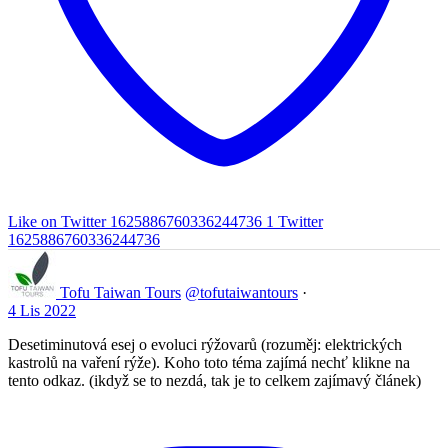
Like on Twitter 1625886760336244736
1
Twitter
1625886760336244736
Tofu Taiwan Tours
@tofutaiwantours
·
4 Lis 2022
Desetiminutová esej o evoluci rýžovarů (rozuměj: elektrických
kastrolů na vaření rýže). Koho toto téma zajímá nechť klikne na
tento odkaz. (ikdyž se to nezdá, tak je to celkem zajímavý článek)