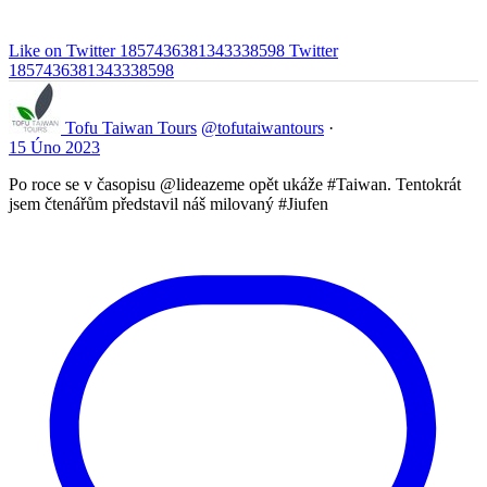
Like on Twitter 1857436381343338598
Twitter
1857436381343338598
Tofu Taiwan Tours
@tofutaiwantours
·
15 Úno 2023
Po roce se v časopisu @lideazeme opět ukáže #Taiwan. Tentokrát
jsem čtenářům představil náš milovaný #Jiufen