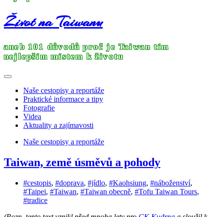
Život na Taiwanu
aneb 101 důvodů proč je Taiwan tím
nejlepším místem k životu
Naše cestopisy a reportáže
Praktické informace a tipy
Fotografie
Videa
Aktuality a zajímavosti
Naše cestopisy a reportáže
Taiwan, země úsměvů a pohody
#cestopis
,
#doprava
,
#jídlo
,
#Kaohsiung
,
#náboženství
,
#Taipei
,
#Taiwan
,
#Taiwan obecně
,
#Tofu Taiwan Tours
,
#tradice
(Pozn. tento text vznikl před mnoha lety pro
CK Kudrna
a sloužil k